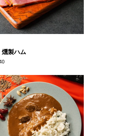
 燻製ハム
40