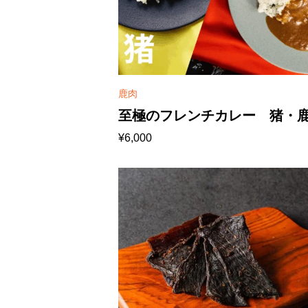
鹿肉
至極のフレンチカレー 猪・
¥
6,000
ット（レトルト、各２食）山
産ジビエ【常温便】