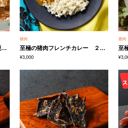
猪肉
鹿肉
鹿セ
至極の猪肉フレンチカレー ２食
至
¥
3,000
¥
3,0
梨県
セット（レトルト）山梨県産ジビ
セ
エ【常温便】
エ