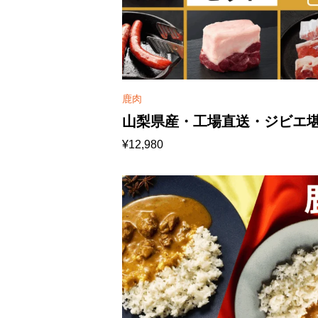
鹿肉
山梨県産・工場直送・ジビエ
¥
12,980
能・大満足セット （鹿・
【冷凍便】