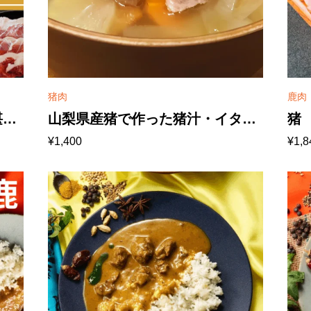
猪肉
鹿肉
堪
山梨県産猪で作った猪汁・イタリ
猪
¥
1,400
¥
1,8
猪）
アンシェフ監修 2人前 600ｇ
【冷凍便】