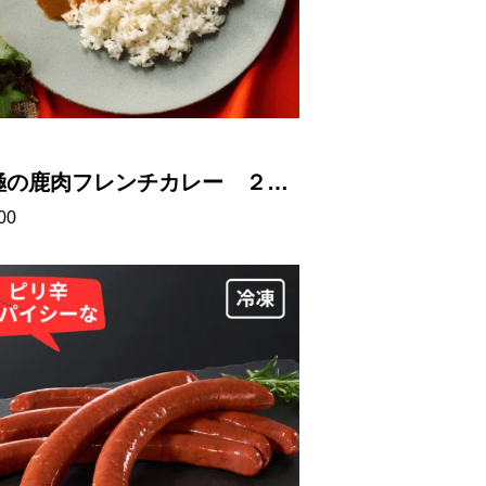
極の鹿肉フレンチカレー ２食
00
ット（レトルト）山梨県産ジビ
【常温便】